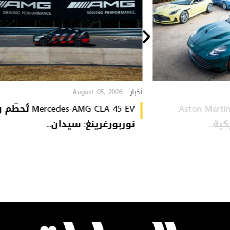
August 05, 2026
أخبار
Aston Martin Heritage Collection:
Mercedes-AMG CLA 45 EV 
ة...
نوربورغرينغ: سيدان...