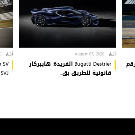
6
August 07, 2026
أخبار
أخبار
تُحطّم رقم
Bugatti Destrier الفريدة: هايبركار
قانونية للطريق بق...
or SVJ