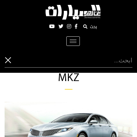
بحث
Toggle
navigation
MKZ