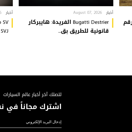
6
August 07, 2026
أخبار
أخبار
تُحطّم رقم
Bugatti Destrier الفريدة: هايبركار
قانونية للطريق بق...
or SVJ
لتصلك آخر أخبار عالم السيارات
اشترك مجاناً في نش