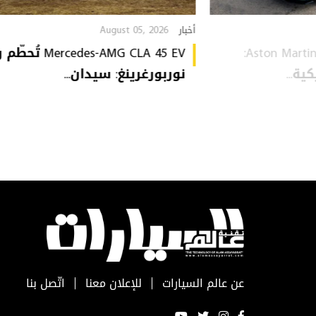
August 05, 2026
أخبار
Aston Martin Heritage Collection:
Mercedes-AMG CLA 45 EV 
ة...
نوربورغرينغ: سيدان...
عن عالم السيارات
للإعلان معنا
اتّصل بنا