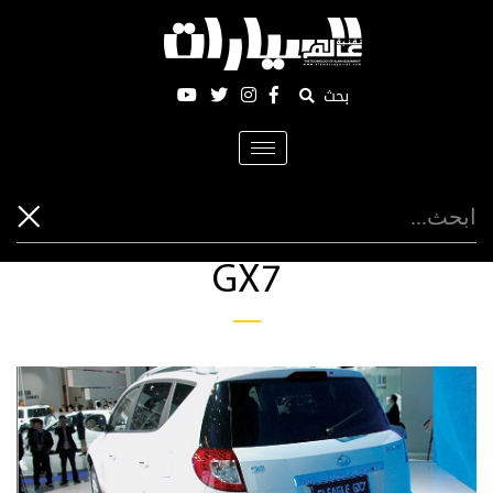
بحث
Toggle
navigation
GX7