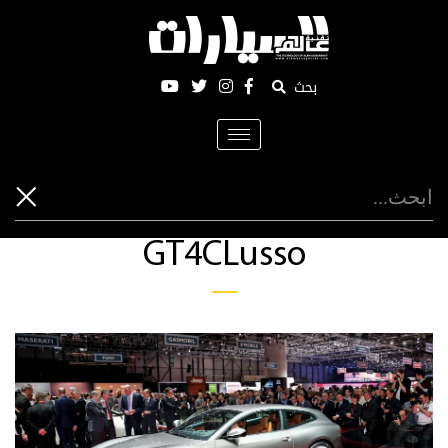
بحث
Toggle
navigation
GT4CLusso