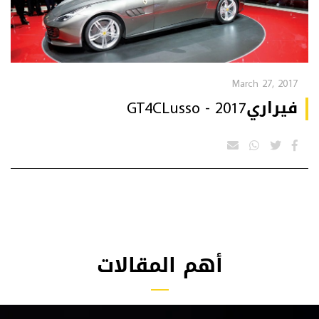
March 27, 2017
فيراريGT4CLusso - 2017
أهم المقالات