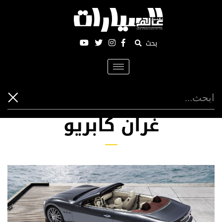
بحث
Toggle
navigation
غران كابريو