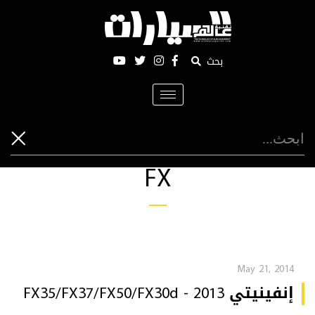
بحث
Toggle
navigation
FX
May 21, 2014
إنفينيتي FX35/FX37/FX50/FX30d - 2013