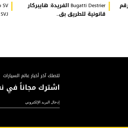
تُحطّم رقم
Bugatti Destrier الفريدة: هايبركار
قانونية للطريق بق...
or SVJ
لتصلك آخر أخبار عالم السيارات
اشترك مجاناً في نش