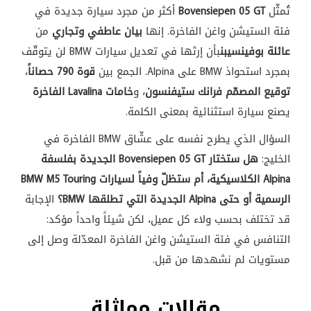
تُمثّل
Bovensiepen 05 GT
أكثر من مجرد سيارة جديدة في
فئة الستيشن واغن الفاخرة. إنها
بيان عاطفي وتجاري
من
عائلة بوفينسيبن
بأن إرثها في تعديل سيارات BMW لن يتوقّف
بمجرد استحواذ BMW على Alpina. الجمع بين
قوة 790 حصاناً
،
توقيع المصمّم فرانك ستيفنسون
، و
خامات Lavalina الفاخرة
يصنع سيارة استثنائية بمعنى الكلمة.
السؤال الذي يطرح نفسه على عشّاق BMW الفاخرة في
الخليج:
هل ستختار Bovensiepen 05 GT الجديدة بفلسفة
Alpina الكلاسيكية، أم ستظلّ وفياً لسيارات BMW M5 Touring
الرسمية أو حتى Alpina الجديدة التي تطلقها BMW؟
الإجابة
قد تختلف بحسب ولاء كل عميل، لكن شيئاً واحداً مؤكد:
التنافس في فئة الستيشن واغن الفاخرة المعدّلة وصل إلى
مستويات لم نشهدها من قبل.
مقالات مماثلة