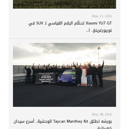
May 21, 2026
Xiaomi YU7 GT تحطّم الرقم القياسي لـ SUV في
نوربورغرينغ.. ا...
May 08, 2026
بورشه تطلق Taycan Manthey Kit الوحشية.. أسرع سيدان
كهربائية...