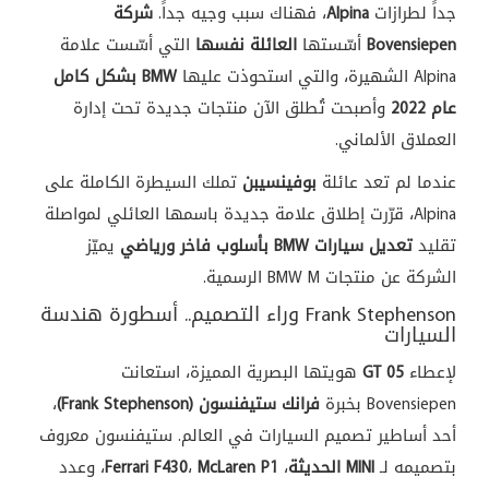
جداً لطرازات
Alpina
، فهناك سبب وجيه جداً.
شركة
Bovensiepen
أسّستها
العائلة نفسها
التي أسّست علامة
Alpina الشهيرة، والتي استحوذت عليها
BMW بشكل كامل
عام 2022
وأصبحت تُطلق الآن منتجات جديدة تحت إدارة
العملاق الألماني.
عندما لم تعد عائلة
بوفينسيبن
تملك السيطرة الكاملة على
Alpina، قرّرت إطلاق علامة جديدة باسمها العائلي لمواصلة
تقليد
تعديل سيارات BMW بأسلوب فاخر ورياضي
يميّز
الشركة عن منتجات BMW M الرسمية.
Frank Stephenson وراء التصميم.. أسطورة هندسة
السيارات
لإعطاء
05 GT
هويتها البصرية المميزة، استعانت
Bovensiepen بخبرة
فرانك ستيفنسون (Frank Stephenson)
،
أحد أساطير تصميم السيارات في العالم. ستيفنسون معروف
بتصميمه لـ
MINI الحديثة
،
McLaren P1
،
Ferrari F430
، وعدد