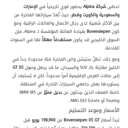
تحظى
شركة Alpina
بحضور قوي تاريخياً في
الإمارات
والسعودية والكويت وقطر
، حيث تُعدّ سياراتها الفاخرة من
بين الأكثر شعبية لدى رجال الأعمال والعائلات الراقية. ومع
كون
Bovensiepen
بقيادة العائلة المؤسّسة لـ Alpina، فإن
السوق الخليجي قد يكون
مستهدفاً مهمّاً
لها في السنوات
القادمة.
ومع ذلك، تظلّ ستيشن واغن الفاخرة فئة محدودة جداً في
الخليج مقارنة بالـ SUV والسيدان، ما قد يجعل وصول
05 GT
إلى صالات العرض الإقليمية أمراً محدوداً. لكن لا يُستبعد أن
يستوردها بعض جامعي السيارات النادرة في المنطقة،
خاصة العملاء الذين يبحثون عن
بديل مميّز
عن BMW M5
Touring أو AMG E63 Estate.
الأسعار وموعد التسليم
تبدأ أسعار
Bovensiepen 05 GT
من
198,900 يورو
قبل