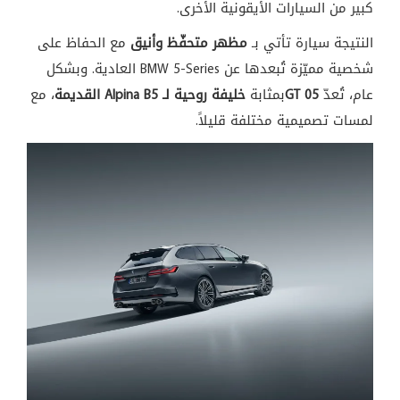
كبير من السيارات الأيقونية الأخرى.
النتيجة سيارة تأتي بـ
مظهر متحفّظ وأنيق
مع الحفاظ على
شخصية مميّزة تُبعدها عن BMW 5-Series العادية. وبشكل
عام، تُعدّ
05 GT
بمثابة
خليفة روحية لـ Alpina B5 القديمة
، مع
لمسات تصميمية مختلفة قليلاً.