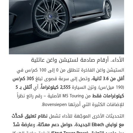
الأداء.. أرقام صادمة لستيشن واغن عائلية
الستيشن واغن الفاخرة تنطلق من 0 إلى 100 كم/س في
أقل من 3.6 ثانية
، وتصل إلى سرعة قصوى تبلغ
305 كم/س
(190 ميل/س). وتزن السيارة
2,555 كيلوغراماً
، أي
أثقل بـ 5
كيلوغرامات فقط
من M5 Touring الأصلية – رقم رائع نظراً
للإضافات الكثيرة التي أجرتها Bovensiepen.
التحديثات الأخرى الموجّهة للأداء تشمل
نظام تعليق مُحدَّث
مع نوابض Eibach الجديدة
،
حوامل دعم معدّلة
، و
عارضة شدّ