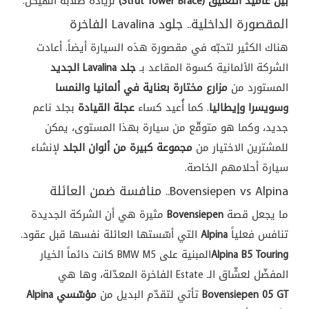
بين عاميد التعليق (Strut Tower Brace)
لزيادة صلابة الهيكل.
المقصورة الداخلية.. جلود Lavalina الفاخرة
هناك الكثير لتحبّه في مقصورة هذه السيارة أيضاً. أعادت
الشركة الألمانية كسوة المقاعد بـ
جلد Lavalina الجديد
المستورد من
مزارع مختارة بعناية في ألمانيا والنمسا
وسويسرا وإيطاليا
. كما أُعيد كساء
عجلة القيادة
بجلد ناعم
جديد، وكما هو متوقّع من سيارة بهذا المستوى، يمكن
للمشترين الاختيار من
مجموعة كبيرة من ألوان الجلد
لإنشاء
سيارة أحلامهم الخاصة.
Bovensiepen vs Alpina.. منافسة ضمن العائلة
ما يجعل قصة
Bovensiepen
مثيرة هي أن الشركة الجديدة
تنافس فعلياً
Alpina
التي أسّستها العائلة نفسها قبل عقود.
Alpina B5 Touring
المبنية على BMW M5 كانت دائماً الخيار
المفضّل لعشّاق الـ Estate الفاخرة المعدّلة، وها هي
Bovensiepen 05 GT
تأتي لتقدّم البديل من
مؤسّسي Alpina