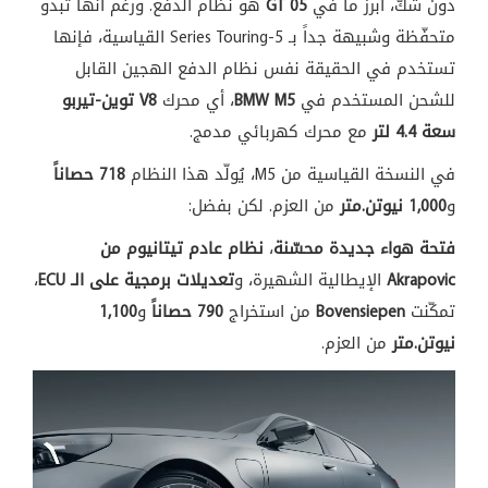
دون شكّ، أبرز ما في
05 GT
هو نظام الدفع. ورغم أنها تبدو
متحفّظة وشبيهة جداً بـ 5-Series Touring القياسية، فإنها
تستخدم في الحقيقة نفس نظام الدفع الهجين القابل
للشحن المستخدم في
BMW M5
، أي محرك
V8 توين-تيربو
سعة 4.4 لتر
مع محرك كهربائي مدمج.
في النسخة القياسية من M5، يُولّد هذا النظام
718 حصاناً
و
1,000 نيوتن.متر
من العزم. لكن بفضل:
فتحة هواء جديدة محسّنة
،
نظام عادم تيتانيوم من
Akrapovic
الإيطالية الشهيرة، و
تعديلات برمجية على الـ ECU
،
تمكّنت
Bovensiepen
من استخراج
790 حصاناً
و
1,100
نيوتن.متر
من العزم.