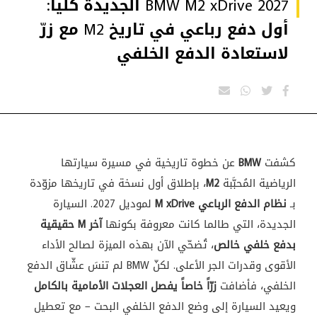
BMW M2 xDrive 2027 الجديدة كلياً:
أول دفع رباعي في تاريخ M2 مع زرّ
لاستعادة الدفع الخلفي
كشفت
BMW
عن خطوة تاريخية في مسيرة سيارتها
الرياضية المُحبَّبة
M2
، بإطلاق أول نسخة في تاريخها مزوّدة
بـ
نظام الدفع الرباعي M xDrive
لموديل 2027. السيارة
الجديدة، التي طالما كانت معروفة بكونها
آخر M حقيقية
بدفع خلفي خالص
، تُضحّي الآن بهذه الميزة لصالح الأداء
الأقوى وقدرات الجر الأعلى. لكنّ BMW لم تنسَ عشّاق الدفع
الخلفي، فأضافت
زرّاً خاصاً يفصل العجلات الأمامية بالكامل
ويعيد السيارة إلى وضع الدفع الخلفي البحت – مع تعطيل