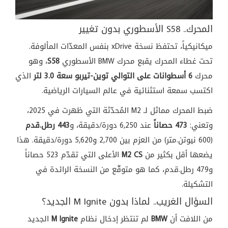
المحرك.. S58 الأسطوري بدون تغيير
ميكانيكياً، تحتفظ نسخة xDrive بنفس المعدّات المألوفة.
تحت غطاء المحرك يقبع محرك BMW الأسطوري
S58
، وهو
محرك
6 أسطوانات على التوالي توين-تيربو سعة 3.0 لتر
الذي
اكتسب سمعة استثنائية في عالم السيارات الرياضية.
ضبط المحرك مماثل لـ M2 المُحدّثة التي ظهرت في 2025،
وتعني:
473 حصاناً
عند 6,250 دورة/دقيقة، و
443 رطل.قدم
(600 نيوتن.متر) من العزم بين 2,700 و5,620 دورة/دقيقة. هذا
يضعها أقل بكثير من
M2 CS
الأعلى التي تقدّم 523 حصاناً
و479 رطل.قدم، كما هو متوقّع من النسخة الرائدة في
التشكيلة.
السؤال الغريب.. لماذا بدون M Ignite الجديد؟
من اللافت أن
BMW
لم تنتظر إدخال نظام
M Ignite
الجديد