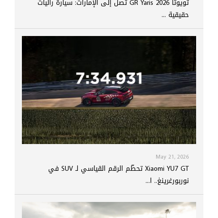
تويوتا GR Yaris 2026 تصل إلى الإمارات: سيارة راليات
حقيقية ...
May 21, 2026
Xiaomi YU7 GT تحطّم الرقم القياسي لـ SUV في
نوربورغرينغ.. ا...