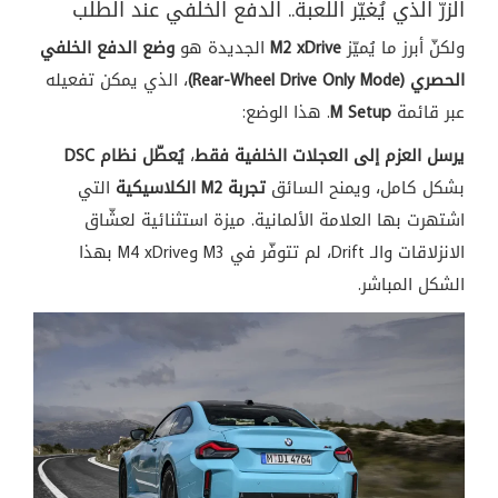
الزرّ الذي يُغيّر اللعبة.. الدفع الخلفي عند الطلب
ولكنّ أبرز ما يُميّز
M2 xDrive
الجديدة هو
وضع الدفع الخلفي
الحصري (Rear-Wheel Drive Only Mode)
، الذي يمكن تفعيله
عبر قائمة
M Setup
. هذا الوضع:
يرسل العزم إلى العجلات الخلفية فقط
،
يُعطّل نظام DSC
بشكل كامل، ويمنح السائق
تجربة M2 الكلاسيكية
التي
اشتهرت بها العلامة الألمانية. ميزة استثنائية لعشّاق
الانزلاقات والـ Drift، لم تتوفّر في M3 وM4 xDrive بهذا
الشكل المباشر.