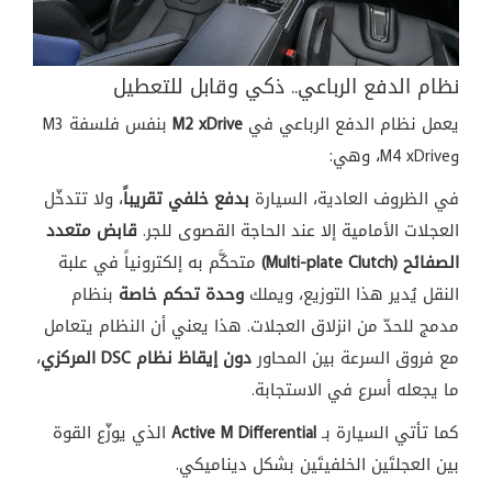
نظام الدفع الرباعي.. ذكي وقابل للتعطيل
يعمل نظام الدفع الرباعي في
M2 xDrive
بنفس فلسفة M3
وM4 xDrive، وهي:
في الظروف العادية، السيارة
بدفع خلفي تقريباً
، ولا تتدخّل
العجلات الأمامية إلا عند الحاجة القصوى للجر.
قابض متعدد
الصفائح (Multi-plate Clutch)
متحكَّم به إلكترونياً في علبة
النقل يُدير هذا التوزيع، ويملك
وحدة تحكم خاصة
بنظام
مدمج للحدّ من انزلاق العجلات. هذا يعني أن النظام يتعامل
مع فروق السرعة بين المحاور
دون إيقاظ نظام DSC المركزي
،
ما يجعله أسرع في الاستجابة.
كما تأتي السيارة بـ
Active M Differential
الذي يوزّع القوة
بين العجلتَين الخلفيتَين بشكل ديناميكي.