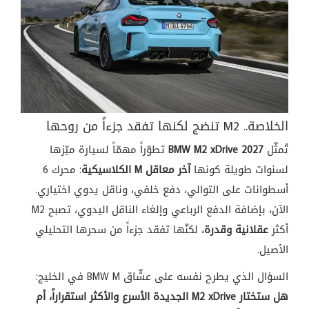
الخلاصة.. M2 تنضج لكنها تفقد جزءاً من روحها
تُمثّل
BMW M2 xDrive 2027
تطوّراً مهمّاً لسيارة ميّزها
لسنوات طويلة كونها
آخر معاقل M الكلاسيكية
: محرك 6
أسطوانات على التوالي، دفع خلفي، وناقل يدوي اختياري.
الآن، بإضافة الدفع الرباعي وإلغاء الناقل اليدوي، تصبح M2
أكثر
عقلانية وقدرة
، لكنّها تفقد جزءاً من سحرها التحليلي
الأصيل.
السؤال الذي يطرح نفسه على عشّاق BMW M في الخليج:
هل ستختار M2 xDrive الجديدة الأسرع والأكثر استقراراً، أم