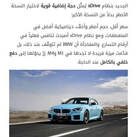
الجديد بنظام
xDrive
يُمثّل
حجة إضافية قوية
لاختيار النسخة
الأصغر بدلاً من النسخة الأكبر:
سعر أقل، حجم أصغر وأخفّ، ديناميكية أفضل في
المنعطفات، ومع نظام xDrive أصبحت تنافس فعلياً في
أرقام التسارع. والمفاجأة أن BMW لم تتوقّف عند ذلك، بل
قدّمت ميزة فريدة لا تجدها في M3 وM4: زرّ يحوّلها إلى
دفع
خلفي بالكامل
عند الحاجة.