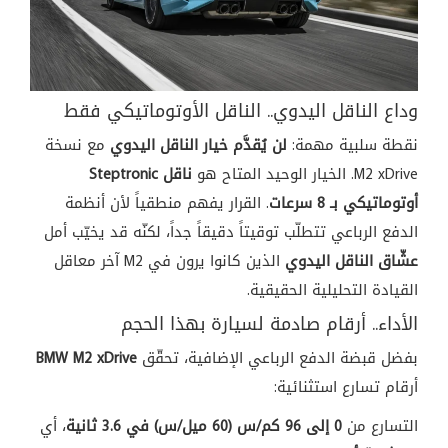
وداع الناقل اليدوي.. الناقل الأوتوماتيكي فقط
نقطة سلبية مهمة:
لن يُقدَّم خيار الناقل اليدوي
مع نسخة
M2 xDrive. الخيار الوحيد المتاح هو
ناقل Steptronic
أوتوماتيكي بـ 8 سرعات
. القرار يفهم منطقياً لأن أنظمة
الدفع الرباعي تتطلّب توقيتاً دقيقاً جداً، لكنّه قد يخيّب أمل
عشّاق الناقل اليدوي
الذين كانوا يرون في M2 آخر معاقل
القيادة التحليلية الحقيقية.
الأداء.. أرقام صادمة لسيارة بهذا الحجم
بفضل قبضة الدفع الرباعي الإضافية، تحقّق
BMW M2 xDrive
أرقام تسارع استثنائية:
التسارع من
0 إلى 96 كم/س (60 ميل/س) في 3.6 ثانية
، أي