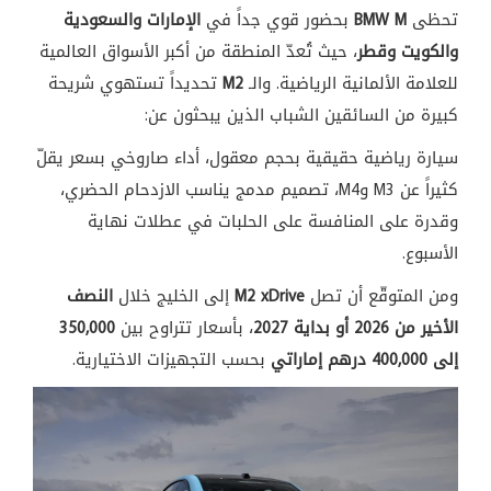
تحظى
BMW M
بحضور قوي جداً في
الإمارات والسعودية
والكويت وقطر
، حيث تُعدّ المنطقة من أكبر الأسواق العالمية
للعلامة الألمانية الرياضية. والـ
M2
تحديداً تستهوي شريحة
كبيرة من السائقين الشباب الذين يبحثون عن:
سيارة رياضية حقيقية بحجم معقول، أداء صاروخي بسعر يقلّ
كثيراً عن M3 وM4، تصميم مدمج يناسب الازدحام الحضري،
وقدرة على المنافسة على الحلبات في عطلات نهاية
الأسبوع.
ومن المتوقّع أن تصل
M2 xDrive
إلى الخليج خلال
النصف
الأخير من 2026 أو بداية 2027
، بأسعار تتراوح بين
350,000
إلى 400,000 درهم إماراتي
بحسب التجهيزات الاختيارية.