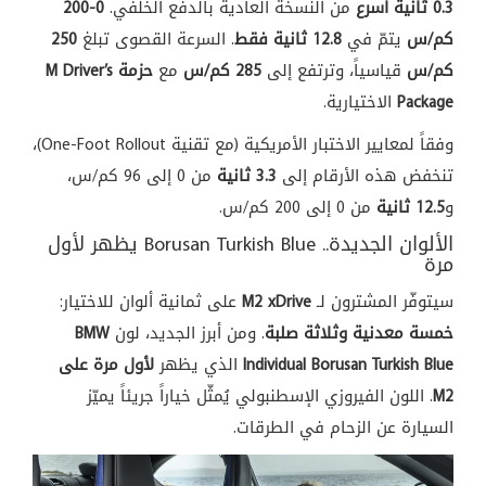
0.3 ثانية أسرع
من النسخة العادية بالدفع الخلفي.
0-200
كم/س
يتمّ في
12.8 ثانية فقط
. السرعة القصوى تبلغ
250
كم/س
قياسياً، وترتفع إلى
285 كم/س
مع
حزمة M Driver’s
Package
الاختيارية.
وفقاً لمعايير الاختبار الأمريكية (مع تقنية One-Foot Rollout)،
تنخفض هذه الأرقام إلى
3.3 ثانية
من 0 إلى 96 كم/س،
و
12.5 ثانية
من 0 إلى 200 كم/س.
الألوان الجديدة.. Borusan Turkish Blue يظهر لأول
مرة
سيتوفّر المشترون لـ
M2 xDrive
على ثمانية ألوان للاختيار:
خمسة معدنية وثلاثة صلبة
. ومن أبرز الجديد، لون
BMW
Individual Borusan Turkish Blue
الذي يظهر
لأول مرة على
M2
. اللون الفيروزي الإسطنبولي يُمثّل خياراً جريئاً يميّز
السيارة عن الزحام في الطرقات.