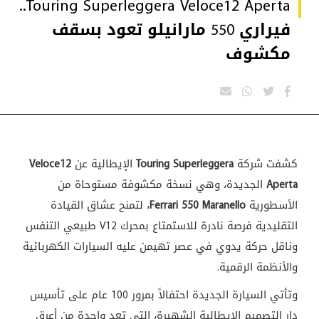
Touring Superleggera Veloce12 Aperta..
فيراري 550 مارانيلو تعود بسقف
مكشوف
كشفت شركة
Touring Superleggera
الإيطالية عن
Veloce12
Aperta
الجديدة، وهي نسخة مكشوفة مستوحاة من
الأسطورية
Ferrari 550 Maranello
، لتمنح عشاق القيادة
التقليدية فرصة نادرة للاستمتاع بمحرك V12 طبيعي التنفس
وناقل حركة يدوي في عصر تهيمن عليه السيارات الكهربائية
والأنظمة الرقمية.
وتأتي السيارة الجديدة احتفالاً بمرور 100 عام على تأسيس
دار التصميم الإيطالية الشهيرة، التي تعد واحدة من أعرق