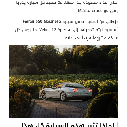
إنتاج أعداد محدودة جداً منها، مع تنفيذ كل سيارة يدوياً
وفق مواصفات مالكها.
ويُطلب من العميل توفير سيارة
Ferrari 550 Maranello
أساسية ليتم تحويلها إلى Veloce12 Aperta، ما يجعل كل
نسخة مشروعاً فريداً بحد ذاته.
لماذا تثير هذه السيارة كل هذا