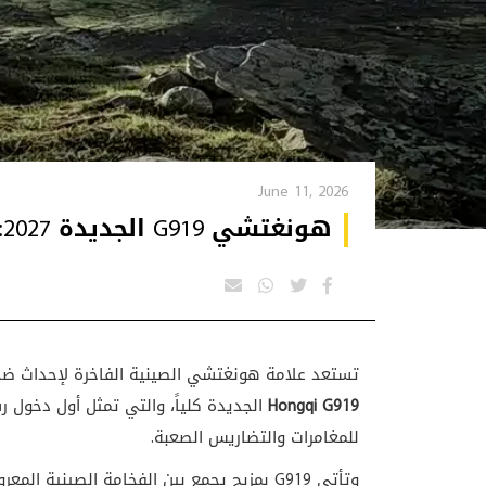
June 11, 2026
هونغتشي G919 الجديدة 2027: وحش صيني فاخر يقتحم عالم الدفع الرباعي بقوة 1320 نيوتن متر
تستعد علامة هونغتشي الصينية الفاخرة لإحداث ضج
Hongqi G919
الجديدة كلياً، والتي تمثل أول دخول 
للمغامرات والتضاريس الصعبة.
وتأتي G919 بمزيج يجمع بين الفخامة الصيني