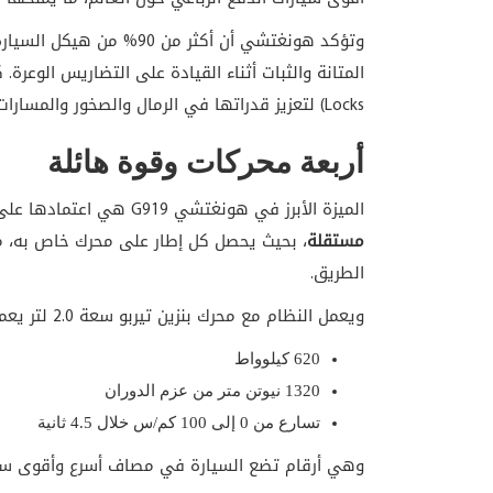
وتؤكد هونغتشي أن أكثر من 
Locks) لتعزيز قدراتها في الرمال والصخور والمسارات الصعبة.
أربعة محركات وقوة هائلة
الميزة الأبرز في هونغتشي G919 هي اعتمادها على نظام دفع رباعي متطور يتكون من
مستقلة
، بحيث يحصل كل إطار على محرك خاص به، 
الطريق.
ويعمل النظام مع محرك بنزين تيربو سعة 2.0 لتر يعمل كمولد للطاقة ضمن منظومة EREV، لتبلغ القوة الإجمالية:
620 كيلوواط
1320 نيوتن متر من عزم الدوران
تسارع من 0 إلى 100 كم/س خلال 4.5 ثانية
وهي أرقام تضع السيارة في مصاف أسرع وأقوى سيارا