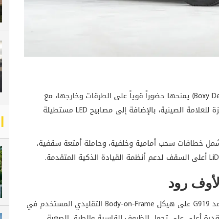
تعتمد هونغتشي G919 على تصميم صندوقي (Boxy Design) يمنحها حضوراً قوياً على الطرقات وخارجها، مع
واجهة أمامية ضخمة تحمل الهوية التصميمية المميزة للعلامة الصينية، بالإضافة إلى مصابيح LED مستطيلة
تشمل خطافات سحب أمامية وخلفية، وحاملة أمتعة سقفية،
أوف رود
بعكس العديد من السيارات الكهربائية الحديثة، تعتمد G919 على هيكل Body-on-Frame التقليدي المستخدم في
 قدرة أعلى على تحمل الظروف القاسية والطرق الصعبة.