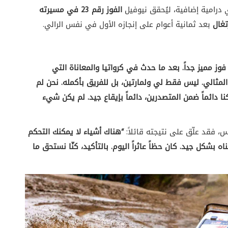
ي درامية إضافية، ليُحقق نيوفيل
الفوز رقم 23 في مسيرته
تغال
بعد ثمانية أعوام على إنجازه الأول في نفس الرالي.
 فوز مميز جداً. بعد ما حدث في كرواتيا والمعاناة التي
لمثالي. ليس فقط لي ولمارتين، بل للفريق بأكمله. نحن لم
نا دائماً ضمن المتصدرين، دائماً بإيقاع جيد. لم يكن شيء
س، فقد علّق على نتيجته قائلاً:
“هناك أشياء لا يمكنك التحكم
اه بشكل جيد. كان حظاً عاثراً اليوم. بالتأكيد، كنّا نستحق ما