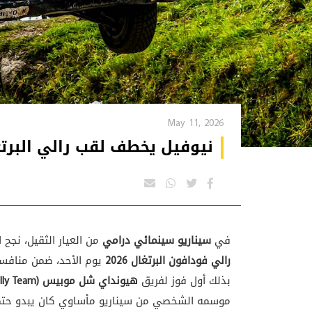
May 11, 2026
نيوفيل يخطف لقب رالي البرتغال 2026 في لحظات درامية بعد كارثة أوجيي
في
سيناريو سينمائي درامي
من العيار الثقيل، نجح 
رالي فودافون البرتغال 2026
يوم الأحد، ضمن منافس
بذلك أول فوز لفريق
هيونداي شل موبيس (Hyundai Shell Mobis World Rally Team)
موسمه الشخصي من سيناريو مأساوي كان يبدو حتميا