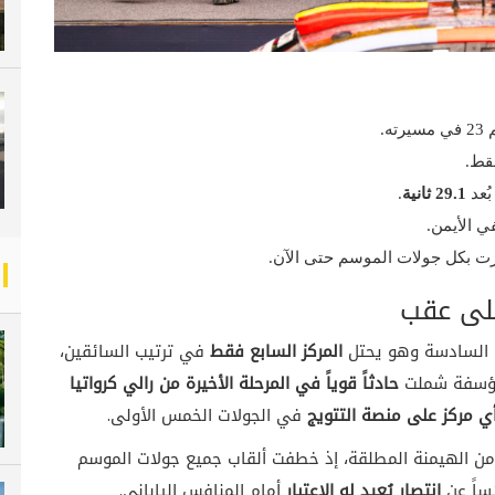
ه.
ط.
ُعد
29.1 ثانية
.
 الأيمن.
ت بكل جولات الموسم حتى الآن.
على عقب
المركز السابع فقط
في ترتيب السائقين،
لمؤسفة شملت
حادثاً قوياً في المرحلة الأخيرة من رالي كرواتيا
أي مركز على منصة التتويج
في الجولات الخمس الأولى.
ن الهيمنة المطلقة، إذ خطفت ألقاب جميع جولات الموسم
ساً عن
انتصار يُعيد له الاعتبار
أمام المنافس الياباني.