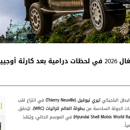
ه وتويوتا
البطل البلجيكي
تيري نيوفيل (Thierry Neuville)
في انتزاع لقب
ات الجولة السادسة من
بطولة العالم للراليات (WRC)
، ليُحقق
في الموسم الحالي، ويُنقذ
ً.