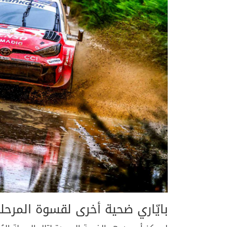
بايّاري ضحية أخرى لقسوة المرحلة