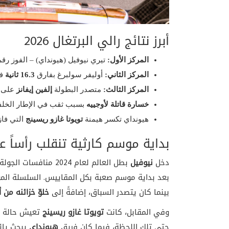
أبرز نتائج رالي البرتغال 2026
المركز الأول:
تيري نيوفيل (هيونداي) – الفوز رقم 23 في مسيرت
المركز الثاني:
أوليفر سولبرغ بفارق
16.3 ثانية
فق
المركز الثالث:
متصدر البطولة
إلفين إيفانز
على ب
خسارة قاتلة لأوجييه
بسبب ثقب في الإطار الخلفي
هيونداي تكسر هيمنة
تويوتا غازو ريسينج
التي فاز
بداية موسم كارثية تنقلب رأساً 
دخل
نيوفيل
بطل العالم لعام 2024 منافسات الجولة السادسة وهو يحتل
بعد بداية موسم صعبة بكل المقاييس. السلسلة ا
بينما كان يتصدر السباق، إضافةً إلى
خلوّ خزائنه من 
وفي المقابل، كانت
تويوتا غازو ريسينج
تعيش حالة م
حتى تلك اللحظة، فيما كان فريق
هيونداي
يبحث يائ