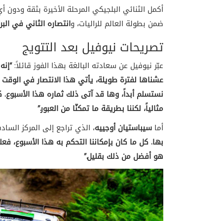
أكمل الثنائي البلجيكي المرحلة الأخيرة بثقة ودون أ
ضمن بطولة العالم للراليات، و
انتصاره الثاني في البر
تصريحات نيوفيل بعد التتويج
عبّر نيوفيل عن سعادته البالغة بهذا الفوز قائلاً:
“إنه
عشناها لفترة طويلة، يأتي هذا الانتصار في الوقت ا
نستسلم أبداً، وها قد آتى ذلك ثماره هذا الأسبوع. ك
مثالياً، لكننا بطريقة ما تمكنّا من العبور.”
أما
سيباستيان أوجييه
، الذي تراجع إلى المركز الساد
بها. كل ما كان بإمكاننا التحكم به هذا الأسبوع، فعلن
هو أفضل من ذلك بقليل.”