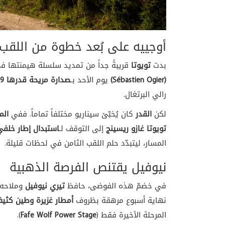
أوجييه على بُعد خطوة من اللقب ا
بدت
تويوتا
قريبةً جداً من تمديد سلسلة هيمنتها في
(Sébastien Ogier)
يوم الأحد بـ
صدارة مريحة قدرها 21.9 ثانية
رالي البرتغال.
لكن
القدر
كان يُخبّئ سيناريو مختلفاً تماماً. ففي
المرح
تويوتا غازو ريسينج
إلى التوقف لـ
استبدال إطار خلف
المسار، ليتبدّد حلم اللقب الثامن في لحظات قليلة.
نيوفيل يقتنص الفرصة الذهبية
في خضمّ هذه الفوضى، حافظ
تيري نيوفيل
وملاحه
نهاية أسبوع مرهقة بظروف
أمطار غزيرة وطين كثي
المرحلة الأخيرة فقط (
Fafe Wolf Power Stage
).