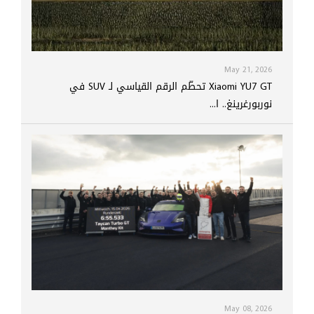
May 21, 2026
Xiaomi YU7 GT تحطّم الرقم القياسي لـ SUV في
نوربورغرينغ.. ا...
May 08, 2026