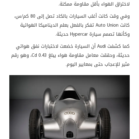
لاختراق الهواء بأقل مقاومة ممكنة.
وفي وقت كانت أغلب السيارات بالكاد تصل إلى 80 كم/س،
كانت Auto Union تفكر بالفعل بعلم الديناميكا الهوائية
وكأنها تصمم سيارة Hypercar حديثة.
كما كشفت Audi أن السيارة خضعت لاختبارات نفق هوائي
حديثة، وحققت معامل مقاومة هواء يبلغ 0.43 Cd، وهو رقم
مثير للإعجاب حتى بمعايير اليوم.